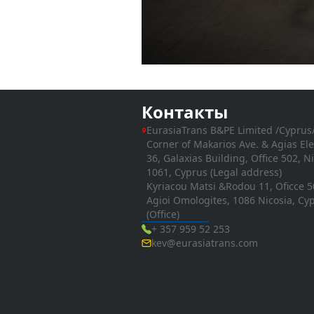
Контакты
EurasiaTrans B&PE Limited /Cyprus
Corner of Makarios Ave. & Agias Ele
36, Galaxias Building, Office 502, N
1061, Cyprus (Legal address)
Kyriacou Matsi &Rodou 11, Oficce 5
Agioi Omologites, 1086 Nicosia, Cy
(Office)
+ 357 959 52 253
kev@eurasiatrans.com