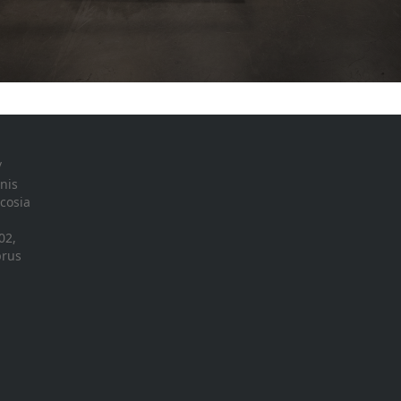
/
nis
icosia
02,
prus